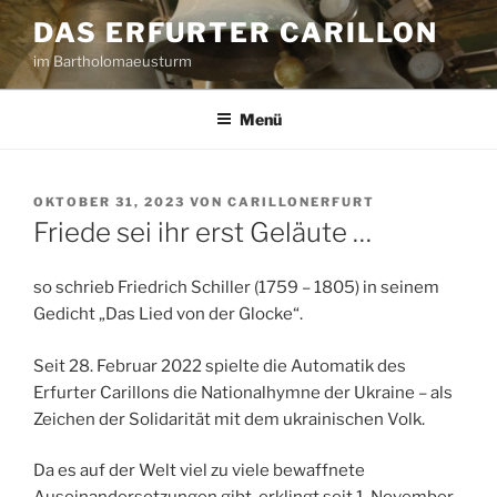
Zum
DAS ERFURTER CARILLON
Inhalt
im Bartholomaeusturm
springen
Menü
VERÖFFENTLICHT
OKTOBER 31, 2023
VON
CARILLONERFURT
AM
Friede sei ihr erst Geläute …
so schrieb Friedrich Schiller (1759 – 1805) in seinem
Gedicht „Das Lied von der Glocke“.
Seit 28. Februar 2022 spielte die Automatik des
Erfurter Carillons die Nationalhymne der Ukraine – als
Zeichen der Solidarität mit dem ukrainischen Volk.
Da es auf der Welt viel zu viele bewaffnete