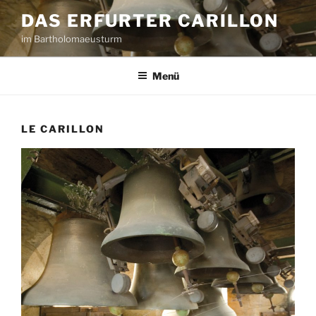
Zum
DAS ERFURTER CARILLON
Inhalt
im Bartholomaeusturm
springen
Menü
LE CARILLON