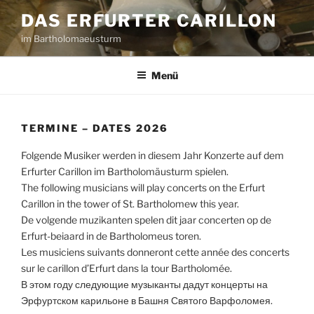
Zum
DAS ERFURTER CARILLON
Inhalt
im Bartholomaeusturm
springen
Menü
TERMINE – DATES 2026
Folgende Musiker werden in diesem Jahr Konzerte auf dem
Erfurter Carillon im Bartholomäusturm spielen.
The following musicians will play concerts on the Erfurt
Carillon in the tower of St. Bartholomew this year.
De volgende muzikanten spelen dit jaar concerten op de
Erfurt-beiaard in de Bartholomeus toren.
Les musiciens suivants donneront cette année des concerts
sur le carillon d’Erfurt dans la tour Bartholomée.
В этом году следующие музыканты дадут концерты на
Эрфуртском карильоне в Башня Святого Варфоломея.