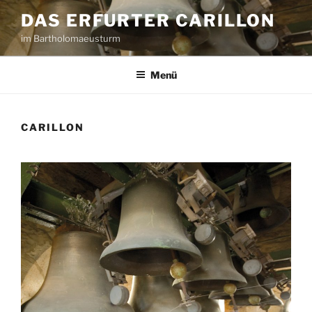
Zum
DAS ERFURTER CARILLON
Inhalt
im Bartholomaeusturm
springen
Menü
CARILLON