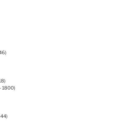
46)
18)
– 1800)
944)