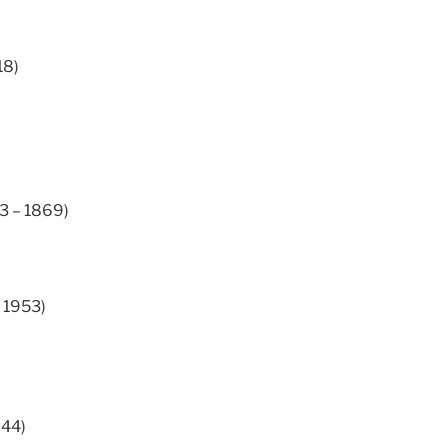
18)
3 – 1869)
* 1953)
944)