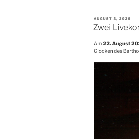
VERÖFFENTLICHT
AUGUST 3, 2026
AM
Zwei Liveko
Am
22. August 2
Glocken des Barth