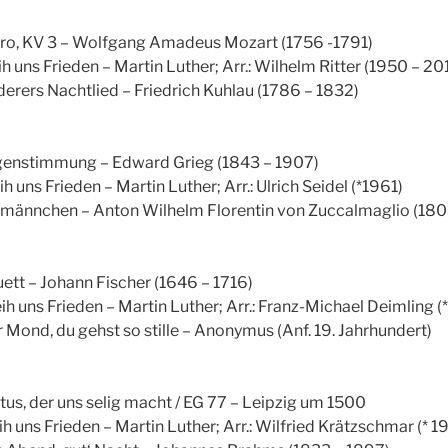
egro, KV 3 – Wolfgang Amadeus Mozart (1756 -1791)
eih uns Frieden – Martin Luther; Arr.: Wilhelm Ritter (1950 – 20
derers Nachtlied – Friedrich Kuhlau (1786 – 1832)
rgenstimmung – Edward Grieg (1843 – 1907)
ih uns Frieden – Martin Luther; Arr.: Ulrich Seidel (*1961)
ndmännchen – Anton Wilhelm Florentin von Zuccalmaglio (180
uett – Johann Fischer (1646 – 1716)
eih uns Frieden – Martin Luther; Arr.: Franz-Michael Deimling (
r Mond, du gehst so stille – Anonymus (Anf. 19. Jahrhundert)
stus, der uns selig macht / EG 77 – Leipzig um 1500
eih uns Frieden – Martin Luther; Arr.: Wilfried Krätzschmar (* 1