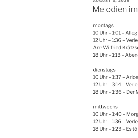
VERÖFFENTLICHT
AUGUST 3, 2026
AM
Melodien i
montags
10 Uhr – 1:01 – Alle
12 Uhr – 1:36 – Verl
Arr.: Wilfried Krätz
18 Uhr – 1:13 – Abe
dienstags
10 Uhr – 1:37 – Ario
12 Uhr – 3:14 – Verl
18 Uhr – 1:36 – De
mittwochs
10 Uhr – 1:40 – Mor
12 Uhr – 1:36 – Verl
18 Uhr – 1:23 – Es 