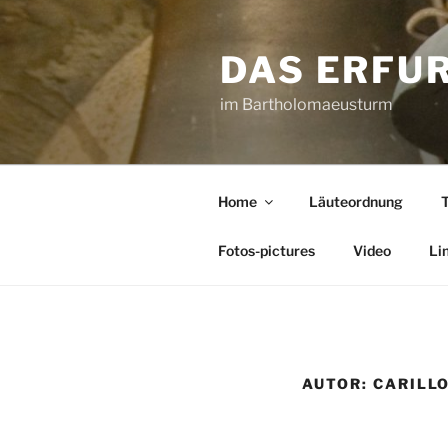
Zum
Inhalt
DAS ERFU
springen
im Bartholomaeusturm
Home
Läuteordnung
T
Fotos-pictures
Video
Li
AUTOR:
CARILL