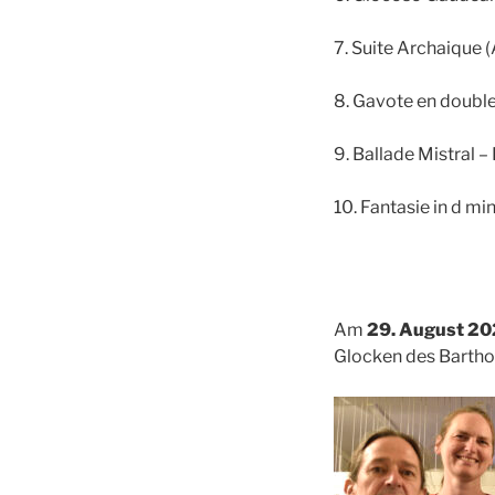
7. Suite Archaique
8. Gavote en doubl
9. Ballade Mistral 
10. Fantasie in d 
Am
29. August 2
Glocken des Barth