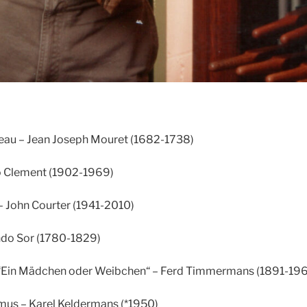
deau – Jean Joseph Mouret (1682-1738)
o Clement (1902-1969)
 – John Courter (1941-2010)
ando Sor (1780-1829)
r “Ein Mädchen oder Weibchen“ – Ferd Timmermans (1891-19
us – Karel Keldermans (*1950)