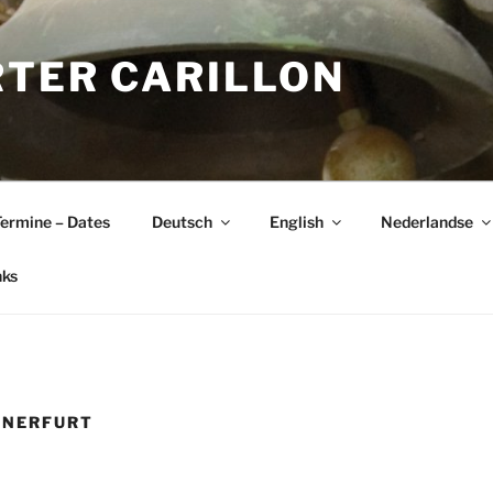
RTER CARILLON
ermine – Dates
Deutsch
English
Nederlandse
nks
ONERFURT