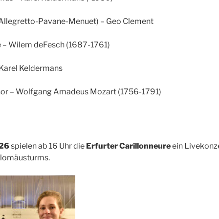
 (Allegretto-Pavane-Menuet) – Geo Clement
e – Wilem deFesch (1687-1761)
– Karel Keldermans
minor – Wolfgang Amadeus Mozart (1756-1791)
026
spielen ab 16 Uhr die
Erfurter Carillonneure
ein Livekonz
olomäusturms.